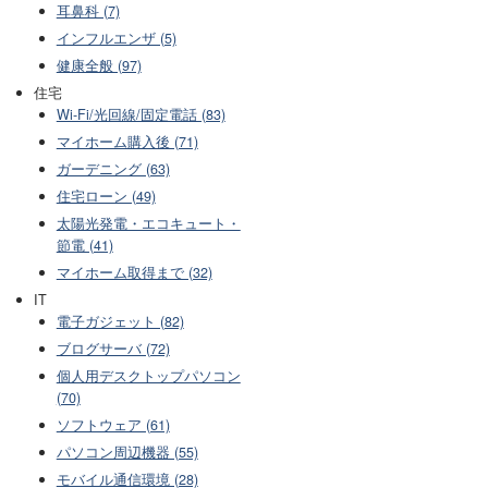
耳鼻科 (7)
インフルエンザ (5)
健康全般 (97)
住宅
Wi-Fi/光回線/固定電話 (83)
マイホーム購入後 (71)
ガーデニング (63)
住宅ローン (49)
太陽光発電・エコキュート・
節電 (41)
マイホーム取得まで (32)
IT
電子ガジェット (82)
ブログサーバ (72)
個人用デスクトップパソコン
(70)
ソフトウェア (61)
パソコン周辺機器 (55)
モバイル通信環境 (28)