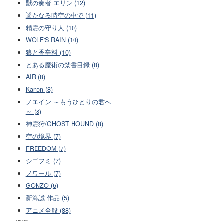
獣の奏者 エリン (12)
遥かなる時空の中で (11)
精霊の守り人 (10)
WOLF'S RAIN (10)
狼と香辛料 (10)
とある魔術の禁書目録 (8)
AIR (8)
Kanon (8)
ノエイン ～もうひとりの君へ
～ (8)
神霊狩/GHOST HOUND (8)
空の境界 (7)
FREEDOM (7)
シゴフミ (7)
ノワール (7)
GONZO (6)
新海誠 作品 (5)
アニメ全般 (88)