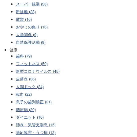
スーパー銭湯 (38)
断捨離 (28)
散髪 (16)
おやじの集り (16)
大学関係 (9)
自然保護活動 (9)
健康
歯科 (79)
フィットネス (50)
新型コロナウイルス (45)
皮膚炎 (36)
人間ドック (24)
献血 (22)
息子の歯列矯正 (21)
糖尿病 (20)
ダイエット (16)
肺炎・気管支喘息 (15)
適応障害・うつ病 (12)