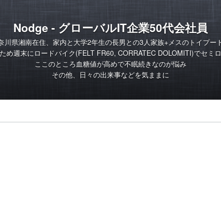
Nodge - グローバルIT企業50代会社員
奈川県湘南在住、家内と大学2年生の長男との3人家族+メスのトイプー
め週末にロードバイク(FELT FR60, CORRATEC DOLOMITI)でセ
ここのところ血糖値が高めで不眠続きなのが悩み
その他、日々の出来事などを気ままに