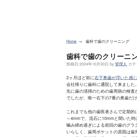
Home
歯科で歯のクリーニング
歯科で歯のクリーニ
投稿日:
2024年10月30日
by
管理人
カテ
2ヶ月ほど前に
右下奥歯が浮いた感
会社帰りに歯科に通院して来ました
先に歯の清掃のための歯周病の検査
でしたが、唯一右下の7番の奥歯だけ
これまでも他の歯医者さんで定期的
～4mmで、流石に10mmと聞いた
噛み締め過ぎによる前回の歯のグラ
いらしく、歯周ポケットの原因は歯