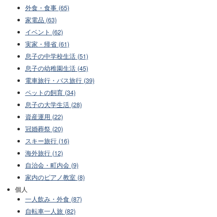
外食・食事 (65)
家電品 (63)
イベント (62)
実家・帰省 (61)
息子の中学校生活 (51)
息子の幼稚園生活 (45)
電車旅行・バス旅行 (39)
ペットの飼育 (34)
息子の大学生活 (28)
資産運用 (22)
冠婚葬祭 (20)
スキー旅行 (16)
海外旅行 (12)
自治会・町内会 (9)
家内のピアノ教室 (8)
個人
一人飲み・外食 (87)
自転車一人旅 (82)