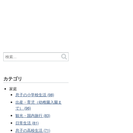
カテゴリ
家庭
息子の小学校生活 (98)
出産・育児（幼稚園入園ま
で） (96)
観光・国内旅行 (83)
日常生活 (81)
息子の高校生活 (71)