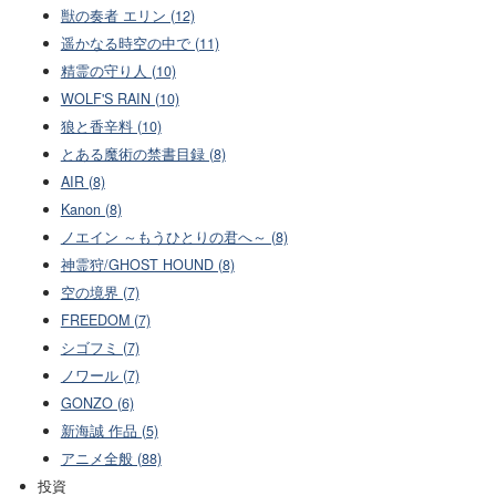
獣の奏者 エリン (12)
遥かなる時空の中で (11)
精霊の守り人 (10)
WOLF'S RAIN (10)
狼と香辛料 (10)
とある魔術の禁書目録 (8)
AIR (8)
Kanon (8)
ノエイン ～もうひとりの君へ～ (8)
神霊狩/GHOST HOUND (8)
空の境界 (7)
FREEDOM (7)
シゴフミ (7)
ノワール (7)
GONZO (6)
新海誠 作品 (5)
アニメ全般 (88)
投資