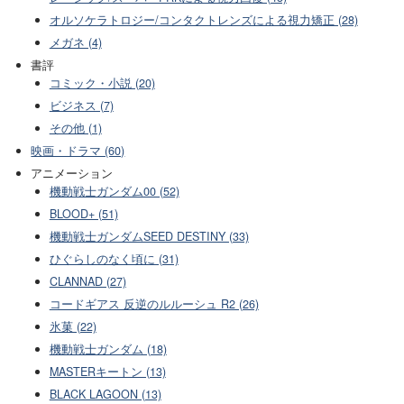
オルソケラトロジー/コンタクトレンズによる視力矯正 (28)
メガネ (4)
書評
コミック・小説 (20)
ビジネス (7)
その他 (1)
映画・ドラマ (60)
アニメーション
機動戦士ガンダム00 (52)
BLOOD+ (51)
機動戦士ガンダムSEED DESTINY (33)
ひぐらしのなく頃に (31)
CLANNAD (27)
コードギアス 反逆のルルーシュ R2 (26)
氷菓 (22)
機動戦士ガンダム (18)
MASTERキートン (13)
BLACK LAGOON (13)