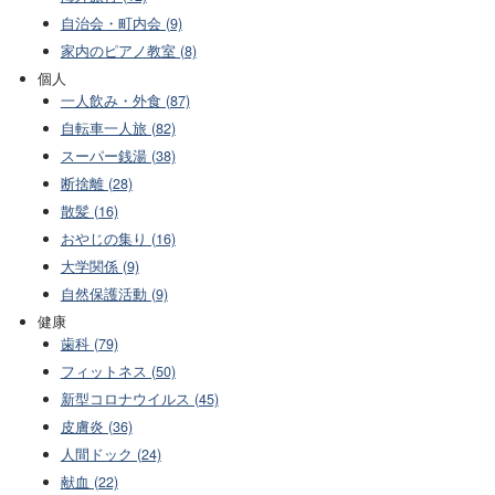
自治会・町内会 (9)
家内のピアノ教室 (8)
個人
一人飲み・外食 (87)
自転車一人旅 (82)
スーパー銭湯 (38)
断捨離 (28)
散髪 (16)
おやじの集り (16)
大学関係 (9)
自然保護活動 (9)
健康
歯科 (79)
フィットネス (50)
新型コロナウイルス (45)
皮膚炎 (36)
人間ドック (24)
献血 (22)