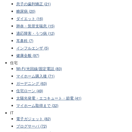
息子の歯列矯正 (21)
糖尿病 (20)
ダイエット (16)
肺炎・気管支喘息 (15)
適応障害・うつ病 (12)
耳鼻科 (7)
インフルエンザ (5)
健康全般 (97)
住宅
Wi-Fi/光回線/固定電話 (83)
マイホーム購入後 (71)
ガーデニング (63)
住宅ローン (49)
太陽光発電・エコキュート・節電 (41)
マイホーム取得まで (32)
IT
電子ガジェット (82)
ブログサーバ (72)