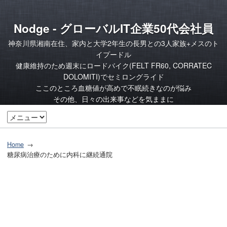
Nodge - グローバルIT企業50代会社員
神奈川県湘南在住、家内と大学2年生の長男との3人家族+メスのト
イプードル
健康維持のため週末にロードバイク(FELT FR60, CORRATEC
DOLOMITI)でセミロングライド
ここのところ血糖値が高めで不眠続きなのが悩み
その他、日々の出来事などを気ままに
Home
糖尿病治療のために内科に継続通院