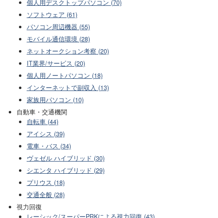
個人用デスクトップパソコン (70)
ソフトウェア (61)
パソコン周辺機器 (55)
モバイル通信環境 (28)
ネットオークション考察 (20)
IT業界/サービス (20)
個人用ノートパソコン (18)
インターネットで副収入 (13)
家族用パソコン (10)
自動車・交通機関
自転車 (44)
アイシス (39)
電車・バス (34)
ヴェゼル ハイブリッド (30)
シエンタ ハイブリッド (29)
プリウス (18)
交通全般 (28)
視力回復
レーシック/スーパーPRKによる視力回復 (43)