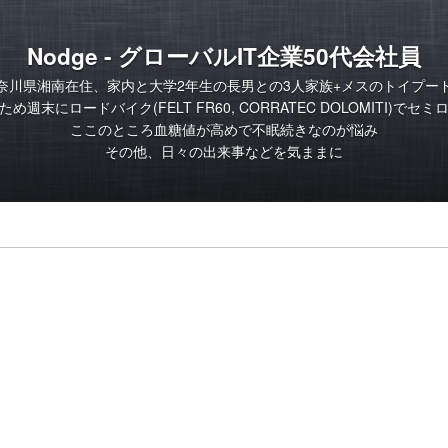
Nodge - グローバルIT企業50代会社員
奈川県湘南在住、家内と大学2年生の長男との3人家族+メスのトイプー
め週末にロードバイク(FELT FR60, CORRATEC DOLOMITI)でセ
ここのところ血糖値が高めで不眠続きなのが悩み
その他、日々の出来事などを気ままに