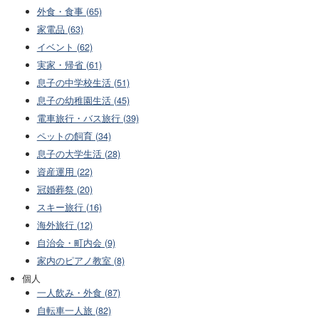
外食・食事 (65)
家電品 (63)
イベント (62)
実家・帰省 (61)
息子の中学校生活 (51)
息子の幼稚園生活 (45)
電車旅行・バス旅行 (39)
ペットの飼育 (34)
息子の大学生活 (28)
資産運用 (22)
冠婚葬祭 (20)
スキー旅行 (16)
海外旅行 (12)
自治会・町内会 (9)
家内のピアノ教室 (8)
個人
一人飲み・外食 (87)
自転車一人旅 (82)