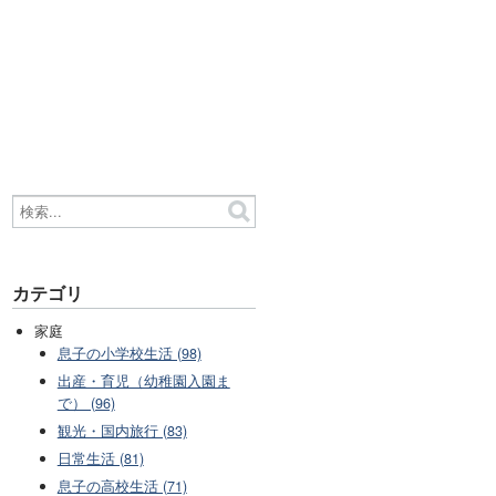
カテゴリ
家庭
息子の小学校生活 (98)
出産・育児（幼稚園入園ま
で） (96)
観光・国内旅行 (83)
日常生活 (81)
息子の高校生活 (71)