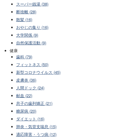
スーパー銭湯 (38)
断捨離 (28)
散髪 (16)
おやじの集り (16)
大学関係 (9)
自然保護活動 (9)
健康
歯科 (79)
フィットネス (50)
新型コロナウイルス (45)
皮膚炎 (36)
人間ドック (24)
献血 (22)
息子の歯列矯正 (21)
糖尿病 (20)
ダイエット (16)
肺炎・気管支喘息 (15)
適応障害・うつ病 (12)