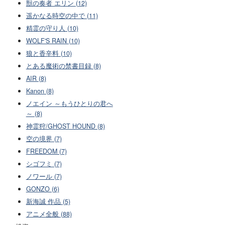
獣の奏者 エリン (12)
遥かなる時空の中で (11)
精霊の守り人 (10)
WOLF'S RAIN (10)
狼と香辛料 (10)
とある魔術の禁書目録 (8)
AIR (8)
Kanon (8)
ノエイン ～もうひとりの君へ
～ (8)
神霊狩/GHOST HOUND (8)
空の境界 (7)
FREEDOM (7)
シゴフミ (7)
ノワール (7)
GONZO (6)
新海誠 作品 (5)
アニメ全般 (88)