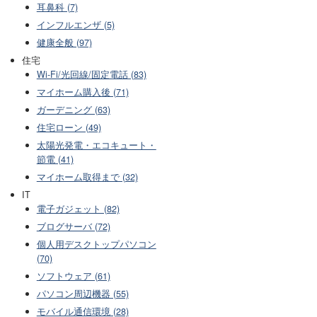
耳鼻科 (7)
インフルエンザ (5)
健康全般 (97)
住宅
Wi-Fi/光回線/固定電話 (83)
マイホーム購入後 (71)
ガーデニング (63)
住宅ローン (49)
太陽光発電・エコキュート・
節電 (41)
マイホーム取得まで (32)
IT
電子ガジェット (82)
ブログサーバ (72)
個人用デスクトップパソコン
(70)
ソフトウェア (61)
パソコン周辺機器 (55)
モバイル通信環境 (28)