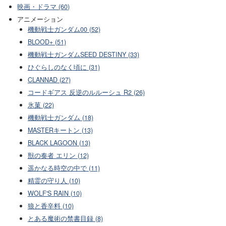
映画・ドラマ (60)
アニメーション
機動戦士ガンダム00 (52)
BLOOD+ (51)
機動戦士ガンダムSEED DESTINY (33)
ひぐらしのなく頃に (31)
CLANNAD (27)
コードギアス 反逆のルルーシュ R2 (26)
氷菓 (22)
機動戦士ガンダム (18)
MASTERキートン (13)
BLACK LAGOON (13)
獣の奏者 エリン (12)
遥かなる時空の中で (11)
精霊の守り人 (10)
WOLF'S RAIN (10)
狼と香辛料 (10)
とある魔術の禁書目録 (8)