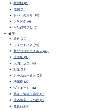
断捨離 (28)
散髪 (16)
おやじの集り (16)
大学関係 (9)
自然保護活動 (9)
健康
歯科 (79)
フィットネス (50)
新型コロナウイルス (45)
皮膚炎 (36)
人間ドック (24)
献血 (22)
息子の歯列矯正 (21)
糖尿病 (20)
ダイエット (16)
肺炎・気管支喘息 (15)
適応障害・うつ病 (12)
耳鼻科 (7)