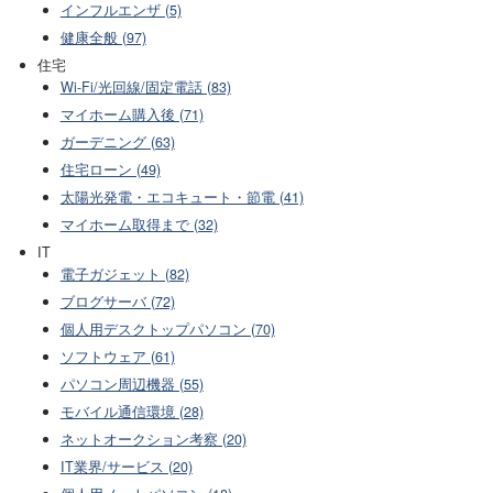
インフルエンザ (5)
健康全般 (97)
住宅
Wi-Fi/光回線/固定電話 (83)
マイホーム購入後 (71)
ガーデニング (63)
住宅ローン (49)
太陽光発電・エコキュート・節電 (41)
マイホーム取得まで (32)
IT
電子ガジェット (82)
ブログサーバ (72)
個人用デスクトップパソコン (70)
ソフトウェア (61)
パソコン周辺機器 (55)
モバイル通信環境 (28)
ネットオークション考察 (20)
IT業界/サービス (20)