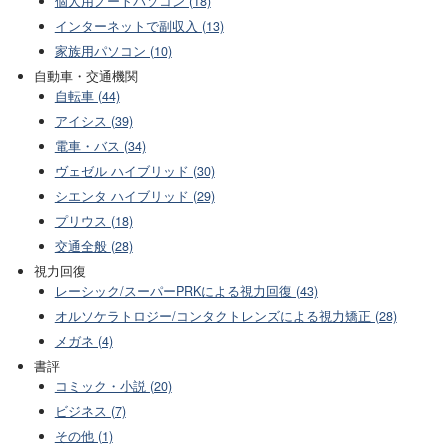
個人用ノートパソコン (18)
インターネットで副収入 (13)
家族用パソコン (10)
自動車・交通機関
自転車 (44)
アイシス (39)
電車・バス (34)
ヴェゼル ハイブリッド (30)
シエンタ ハイブリッド (29)
プリウス (18)
交通全般 (28)
視力回復
レーシック/スーパーPRKによる視力回復 (43)
オルソケラトロジー/コンタクトレンズによる視力矯正 (28)
メガネ (4)
書評
コミック・小説 (20)
ビジネス (7)
その他 (1)