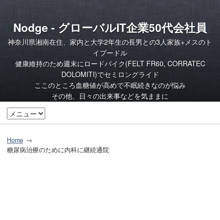
Nodge - グローバルIT企業50代会社員
神奈川県湘南在住、家内と大学2年生の長男との3人家族+メスのト
イプードル
健康維持のため週末にロードバイク(FELT FR60, CORRATEC
DOLOMITI)でセミロングライド
ここのところ血糖値が高めで不眠続きなのが悩み
その他、日々の出来事などを気ままに
Home
糖尿病治療のために内科に継続通院