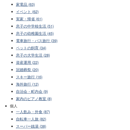
家電品 (63)
イベント (62)
実家・帰省 (61)
息子の中学校生活 (51)
息子の幼稚園生活 (45)
電車旅行・バス旅行 (39)
ペットの飼育 (34)
息子の大学生活 (28)
資産運用 (22)
冠婚葬祭 (20)
スキー旅行 (16)
海外旅行 (12)
自治会・町内会 (9)
家内のピアノ教室 (8)
個人
一人飲み・外食 (87)
自転車一人旅 (82)
スーパー銭湯 (38)