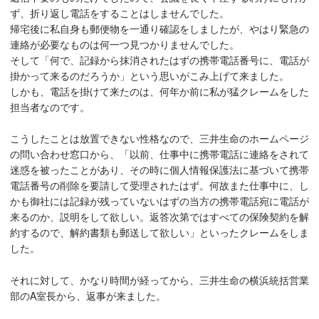
ず、折り返し電話をすることはしませんでした。
帰宅後に私自身も郵便物を一通り確認をしましたが、やはり緊急の
連絡が必要なものは何一つ見つかりませんでした。
そして「何で、記録から抹消されたはずの携帯電話番号に、電話が
掛かって来るのだろうか」という思いがこみ上げて来ました。
しかも、電話を掛けて来たのは、何年か前に私が猛クレームをした
担当者なのです。
こうしたことは放置できない性格なので、三井生命のホームページ
の問い合わせ窓口から、「以前、仕事中に携帯電話に連絡をされて
迷惑を被ったことがあり、その時に個人情報保護法に基づいて携帯
電話番号の削除を要請して受理されたはず。何故また仕事中に、し
かも御社には記録が残っていないはずの当方の携帯電話宛に電話が
来るのか、説明をして欲しい。返答次第ではすべての保険契約を解
約するので、解約書類も郵送して欲しい」といったクレームをしま
した。
それに対して、かなり時間が経ってから、三井生命の横浜統括営業
部のA室長から、返事が来ました。