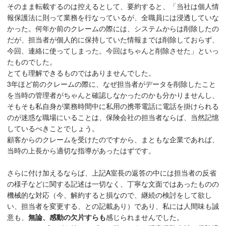
そのまま転載するのは控えるとして、要約すると、「当社は個人情
報保護法に則って業務を行なっているが、全職員には浸透していな
かった。何年か前のクレームの際には、システムからは削除したの
だが、担当者が個人的に保持していた情報までは削除しておらず、
今回、連絡に使ってしまった。今回はちゃんと削除させた」といっ
たものでした。
とても理解できるものではありませんでした。
3年ほど前のクレームの際に、なぜ担当者がデータを削除したこと
を当時の管理者がちゃんと確認しなかったのかも分かりませんし、
そもそも私自身が業務時間中に私用の携帯電話に電話を掛けられる
のが迷惑な職場にいることは、保険会社の担当者ならば、当然記憶
しているべきことでしょう。
顧客からのクレームを受けたのですから、まともな企業であれば、
当時の上長から適切な指導があったはずです。
さらに付け加えるならば、上記A室長の返答の中には担当者の反省
の様子などに関する記述は一切なく、丁寧な文面ではあったものの
機械的な対応（今、解約すると損なので、継続の検討をして欲し
い、担当者を変更する、との記載あり）であり、私には人間味も誠
意も、
無論、感動の欠片すらも
感じられませんでした。