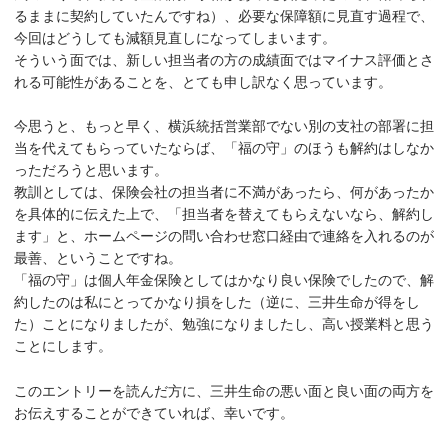
るままに契約していたんですね）、必要な保障額に見直す過程で、
今回はどうしても減額見直しになってしまいます。
そういう面では、新しい担当者の方の成績面ではマイナス評価とさ
れる可能性があることを、とても申し訳なく思っています。
今思うと、もっと早く、横浜統括営業部でない別の支社の部署に担
当を代えてもらっていたならば、「福の守」のほうも解約はしなか
っただろうと思います。
教訓としては、保険会社の担当者に不満があったら、何があったか
を具体的に伝えた上で、「担当者を替えてもらえないなら、解約し
ます」と、ホームページの問い合わせ窓口経由で連絡を入れるのが
最善、ということですね。
「福の守」は個人年金保険としてはかなり良い保険でしたので、解
約したのは私にとってかなり損をした（逆に、三井生命が得をし
た）ことになりましたが、勉強になりましたし、高い授業料と思う
ことにします。
このエントリーを読んだ方に、三井生命の悪い面と良い面の両方を
お伝えすることができていれば、幸いです。