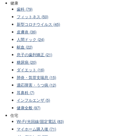
健康
歯科 (79)
フィットネス (50)
新型コロナウイルス (45)
皮膚炎 (36)
人間ドック (24)
献血 (22)
息子の歯列矯正 (21)
糖尿病 (20)
ダイエット (16)
肺炎・気管支喘息 (15)
適応障害・うつ病 (12)
耳鼻科 (7)
インフルエンザ (5)
健康全般 (97)
住宅
Wi-Fi/光回線/固定電話 (83)
マイホーム購入後 (71)