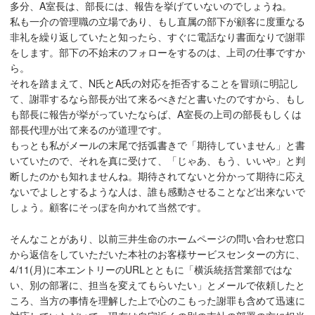
多分、A室長は、部長には、報告を挙げていないのでしょうね。
私も一介の管理職の立場であり、もし直属の部下が顧客に度重なる
非礼を繰り返していたと知ったら、すぐに電話なり書面なりで謝罪
をします。部下の不始末のフォローをするのは、上司の仕事ですか
ら。
それを踏まえて、N氏とA氏の対応を拒否することを冒頭に明記し
て、謝罪するなら部長が出て来るべきだと書いたのですから、もし
も部長に報告が挙がっていたならば、A室長の上司の部長もしくは
部長代理が出て来るのが道理です。
もっとも私がメールの末尾で括弧書きで「期待していません」と書
いていたので、それを真に受けて、「じゃあ、もう、いいや」と判
断したのかも知れませんね。期待されてないと分かって期待に応え
ないでよしとするような人は、誰も感動させることなど出来ないで
しょう。顧客にそっぽを向かれて当然です。
そんなことがあり、以前三井生命のホームページの問い合わせ窓口
から返信をしていただいた本社のお客様サービスセンターの方に、
4/11(月)に本エントリーのURLとともに「横浜統括営業部ではな
い、別の部署に、担当を変えてもらいたい」とメールで依頼したと
ころ、当方の事情を理解した上で心のこもった謝罪も含めて迅速に