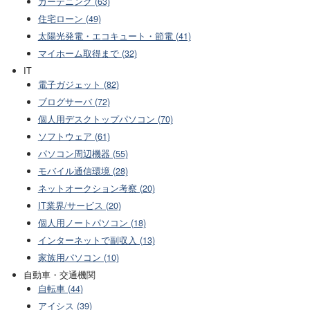
ガーデニング (63)
住宅ローン (49)
太陽光発電・エコキュート・節電 (41)
マイホーム取得まで (32)
IT
電子ガジェット (82)
ブログサーバ (72)
個人用デスクトップパソコン (70)
ソフトウェア (61)
パソコン周辺機器 (55)
モバイル通信環境 (28)
ネットオークション考察 (20)
IT業界/サービス (20)
個人用ノートパソコン (18)
インターネットで副収入 (13)
家族用パソコン (10)
自動車・交通機関
自転車 (44)
アイシス (39)