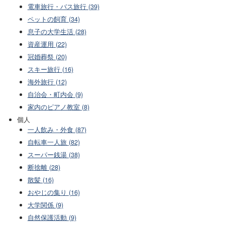
電車旅行・バス旅行 (39)
ペットの飼育 (34)
息子の大学生活 (28)
資産運用 (22)
冠婚葬祭 (20)
スキー旅行 (16)
海外旅行 (12)
自治会・町内会 (9)
家内のピアノ教室 (8)
個人
一人飲み・外食 (87)
自転車一人旅 (82)
スーパー銭湯 (38)
断捨離 (28)
散髪 (16)
おやじの集り (16)
大学関係 (9)
自然保護活動 (9)