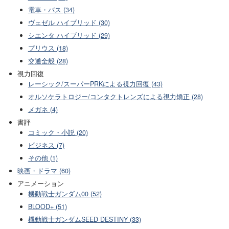
電車・バス (34)
ヴェゼル ハイブリッド (30)
シエンタ ハイブリッド (29)
プリウス (18)
交通全般 (28)
視力回復
レーシック/スーパーPRKによる視力回復 (43)
オルソケラトロジー/コンタクトレンズによる視力矯正 (28)
メガネ (4)
書評
コミック・小説 (20)
ビジネス (7)
その他 (1)
映画・ドラマ (60)
アニメーション
機動戦士ガンダム00 (52)
BLOOD+ (51)
機動戦士ガンダムSEED DESTINY (33)