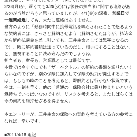
3/28(月)か、遅くても3/29(火)には後任の担当者に関する連絡があ
るのが当然だろうと思っていましたが、4/1(金)の深夜、
営業日で
一週間経過
しても、未だに連絡はありません。
当方のように「勤務時間中に携帯電話を鳴らされたことで怒るよう
な契約者には、さっさと解約させよう（解約させたほうが、払込金
から解約払戻金を差し引いても、三井生命としては黒字になるの
で）。既に解約書類は送っているのだし、相手にすることはない」
と、無視することに決め込んだのでしょうね。
担当者も、室長も、営業職としては最低です。
本音では今すぐにでも「ザ・ベクトル」の解約の書類を送りたいく
らいなのですが、別の保険に加入して保険の効力が発生するまで
は、もしもの時のことを考えると、即解約とは行かない状況です。
今は、一刻も早く、他の「普通の」保険会社に乗り換えたいという
気持ちでいっぱいなのですが、リスクを考えると、まだしばらくは
今の契約を維持せざるを得ません。
本エントリーが、三井生命の保険への契約を考えている方の参考に
なれば、幸いです。
■2011/4/18 追記