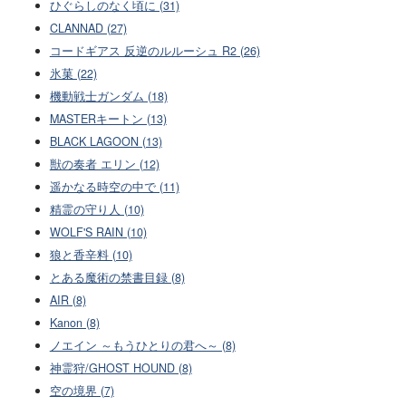
ひぐらしのなく頃に (31)
CLANNAD (27)
コードギアス 反逆のルルーシュ R2 (26)
氷菓 (22)
機動戦士ガンダム (18)
MASTERキートン (13)
BLACK LAGOON (13)
獣の奏者 エリン (12)
遥かなる時空の中で (11)
精霊の守り人 (10)
WOLF'S RAIN (10)
狼と香辛料 (10)
とある魔術の禁書目録 (8)
AIR (8)
Kanon (8)
ノエイン ～もうひとりの君へ～ (8)
神霊狩/GHOST HOUND (8)
空の境界 (7)