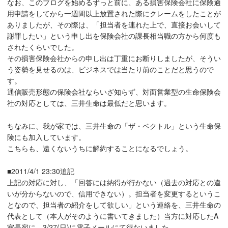
なお、このブログを始めるずっと前に、ある損害保険会社に保険適
用申請をしてから一週間以上放置された際にクレームをしたことが
ありましたが、その際は、「担当者を連れた上で、直接お会いして
謝罪したい」という申し出を保険会社の課長相当職の方から何度も
されたくらいでした。
その損害保険会社からの申し出は丁重にお断りしましたが、そうい
う姿勢を見せるのは、ビジネスでは当たり前のことだと思うので
す。
通信販売形態の保険会社ならいざ知らず、対面営業型の生命保険会
社の対応としては、三井生命は最低だと思います。
ちなみに、我が家では、三井生命の「ザ・ベクトル」という生命保
険にも加入しています。
こちらも、遠くないうちに解約することになるでしょう。
■2011/4/1 23:30追記
上記の対応に対し、「回答には納得が行かない（過去の対応との違
いが分からないので、信用できない）。担当者を変更するというこ
となので、担当者の紹介をして欲しい」という連絡を、三井生命の
代表として（本人がそのように書いてきました）当方に対応したA
室長宛に、3/27(日)に電子メールにて行ないました。