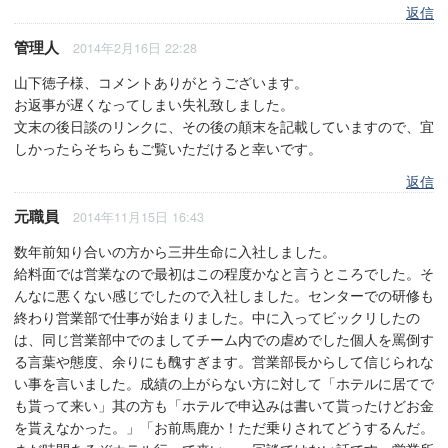
返信
管理人
2014年2月16日 22:28
山下徳子様、コメントありがとうございます。
お返事が遅くなってしまい失礼致しました。
文末の後日談のリンクに、その後の顛末を記載していますので、宜
しかったらそちらもご覧いただけると幸いです。
返信
元職員
2014年11月15日 16:43
数年前知り合いの方から三井生命に入社しました。
給料面では営業なので最初はこの程度かなと言うところでした。そ
んなに悪くない感じでしたので入社しました。センターでの研修も
終わり営業部で仕事が始まりました。中に入ってビックリしたの
は、同じ営業部中でのましてチーム内での虐めでした個人を罵倒す
る言葉や態度、余りにも醜すぎます。営業部長からして信じられな
い事を言いました。成績の上がらない方に対して「ホテルに居てで
も貰って来い」其の方も「ホテルで申込みは書いて貰ったけどお金
を貰えなかった。」「お前馬鹿か！ただ乗りされてどうするんだ。