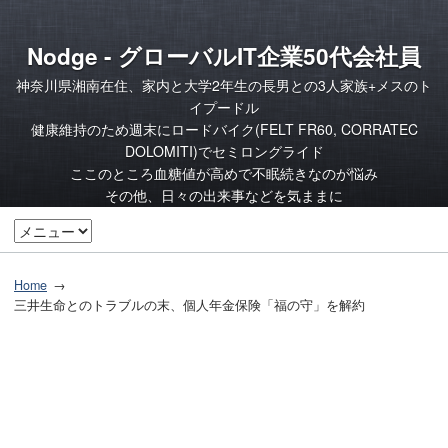
Nodge - グローバルIT企業50代会社員
神奈川県湘南在住、家内と大学2年生の長男との3人家族+メスのト
イプードル
健康維持のため週末にロードバイク(FELT FR60, CORRATEC
DOLOMITI)でセミロングライド
ここのところ血糖値が高めで不眠続きなのが悩み
その他、日々の出来事などを気ままに
Home
三井生命とのトラブルの末、個人年金保険「福の守」を解約