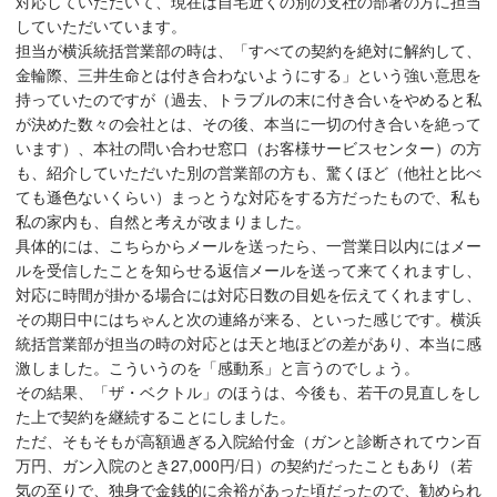
対応していただいて、現在は自宅近くの別の支社の部署の方に担当
していただいています。
担当が横浜統括営業部の時は、「すべての契約を絶対に解約して、
金輪際、三井生命とは付き合わないようにする」という強い意思を
持っていたのですが（過去、トラブルの末に付き合いをやめると私
が決めた数々の会社とは、その後、本当に一切の付き合いを絶って
います）、本社の問い合わせ窓口（お客様サービスセンター）の方
も、紹介していただいた別の営業部の方も、驚くほど（他社と比べ
ても遜色ないくらい）まっとうな対応をする方だったもので、私も
私の家内も、自然と考えが改まりました。
具体的には、こちらからメールを送ったら、一営業日以内にはメー
ルを受信したことを知らせる返信メールを送って来てくれますし、
対応に時間が掛かる場合には対応日数の目処を伝えてくれますし、
その期日中にはちゃんと次の連絡が来る、といった感じです。横浜
統括営業部が担当の時の対応とは天と地ほどの差があり、本当に感
激しました。こういうのを「感動系」と言うのでしょう。
その結果、「ザ・ベクトル」のほうは、今後も、若干の見直しをし
た上で契約を継続することにしました。
ただ、そもそもが高額過ぎる入院給付金（ガンと診断されてウン百
万円、ガン入院のとき27,000円/日）の契約だったこともあり（若
気の至りで、独身で金銭的に余裕があった頃だったので、勧められ