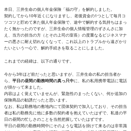
本日、三井生命の個人年金保険「福の守」を解約しました。
契約してから10年近くになりますし、老後資金の1つとして毎月コ
ツコツと貯めて来た個人年金保険で、途中で解約する気持ちはまっ
たく無かったのですが、三井生命の個人情報管理のずさんさに加
え、当方の担当の方（とその上司の室長）の度重なるビジネスマナ
ーの悪さに耐え切れなくなって、これ以上のトラブルから遠ざかり
たいという一心で、解約手続きを取ることにしました。
これまでの経緯は、以下の通りです。
今から3年ほど前だったと思いますが、三井生命の私の担当者か
ら、
平日の昼間の勤務時間の真っ只中
に、私の私用携帯電話に電話
が掛かって来ました。
内容はよく覚えていませんが、緊急性のまったくない、何か追加の
保険商品の勧誘だったと思います。
なお、私は勤務地の敷地内にて団体契約で加入しており、その担当
者は私の勤務先に他に多数の契約者を抱えていたはずで、私達の平
日の昼間の忙しさのことを当然把握していたはずです。
平日の昼間の勤務時間中にそのような電話を掛けて来るのは非常識