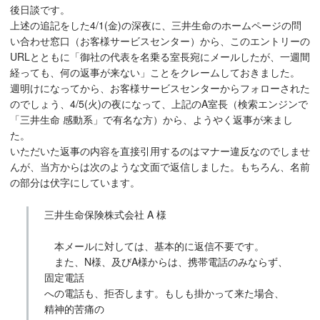
後日談です。
上述の追記をした4/1(金)の深夜に、三井生命のホームページの問
い合わせ窓口（お客様サービスセンター）から、このエントリーの
URLとともに「御社の代表を名乗る室長宛にメールしたが、一週間
経っても、何の返事が来ない」ことをクレームしておきました。
週明けになってから、お客様サービスセンターからフォローされた
のでしょう、4/5(火)の夜になって、上記のA室長（検索エンジンで
「三井生命 感動系」で有名な方）から、ようやく返事が来まし
た。
いただいた返事の内容を直接引用するのはマナー違反なのでしませ
んが、当方からは次のような文面で返信しました。もちろん、名前
の部分は伏字にしています。
三井生命保険株式会社 A 様
本メールに対しては、基本的に返信不要です。
また、N様、及びA様からは、携帯電話のみならず、
固定電話
への電話も、拒否します。もしも掛かって来た場合、
精神的苦痛の