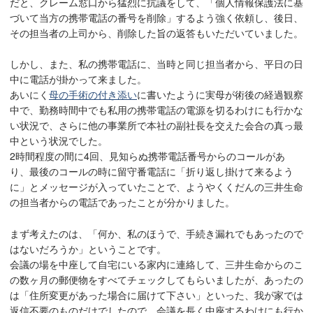
だと、クレーム窓口から猛烈に抗議をして、「個人情報保護法に基
づいて当方の携帯電話の番号を削除」するよう強く依頼し、後日、
その担当者の上司から、削除した旨の返答もいただいていました。
しかし、また、私の携帯電話に、当時と同じ担当者から、平日の日
中に電話が掛かって来ました。
あいにく
母の手術の付き添い
に書いたように実母が術後の経過観察
中で、勤務時間中でも私用の携帯電話の電源を切るわけにも行かな
い状況で、さらに他の事業所で本社の副社長を交えた会合の真っ最
中という状況でした。
2時間程度の間に4回、見知らぬ携帯電話番号からのコールがあ
り、最後のコールの時に留守番電話に「折り返し掛けて来るよう
に」とメッセージが入っていたことで、ようやくくだんの三井生命
の担当者からの電話であったことが分かりました。
まず考えたのは、「何か、私のほうで、手続き漏れでもあったので
はないだろうか」ということです。
会議の場を中座して自宅にいる家内に連絡して、三井生命からのこ
の数ヶ月の郵便物をすべてチェックしてもらいましたが、あったの
は「住所変更があった場合に届けて下さい」といった、我が家では
返信不要のものだけでしたので、会議を長く中座するわけにも行か