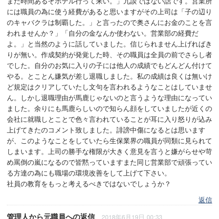
まだ時間あるぞホテル行って来い。」冗談ではない話です。営業所
には職員の為に使う経費があると思いますがその上司は「子の辺り
のキャバクラは制覇した。」と言ったので奥さんにお金のことを言
われませんか？」「自分の金なんか使わない。営業部の経費だ
よ。」と当然のように話していました。信じられません上げればき
りが無い。作成契約が発覚した時、その職員は全員の前でさらし者
でした。自分のお気に入りの子には他人の成績でもどんどん付けて
やる。とことん嫌気が差し退職しました。私の成績は良くは無いけ
ど規定はクリアしていたし文句を言われるようなことはしていませ
ん。しかし退職理由が馬鹿じゃないのと言うような理由になってい
ました。余りにも馬鹿らしいので知らん顔をしていましたが近くの
会社に就職しとことで色々言われていることが耳に入り怒りが込み
上げてきたのコメント致しました。誹謗中傷になるとは思います
が、このようなことをしていたら生保業界の職員が同類に見られて
しまいます。上司の勝手な権限が大きく意見を言うと嫌がらせや苛
め罵倒の嵐になるので皆黙っていますまた同じ営業部で頑張ってい
る方達の為にも職場の環境改善をして上げて下さい。
社員の教育をもっと考えるべきではないでしょうか？
返信
管理人
から
元職員
への返信
2018年6月19日 00:33